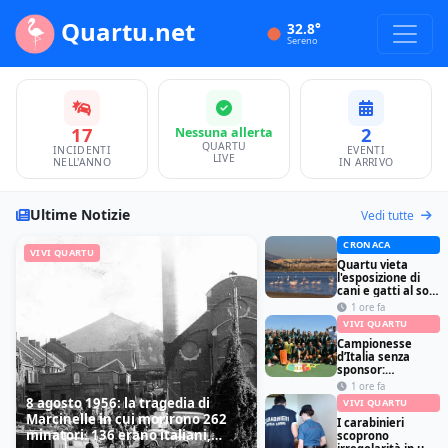
Quartu.net
32.8°
Sereno
17
2
Nessuna allerta
QUARTU
INCIDENTI
EVENTI
LIVE
NELL'ANNO
IN ARRIVO
Ultime Notizie
Vedi tutte
CRONACA
VIVI QUARTU
Quartu vieta
l'esposizione di
cani e gatti al sole
su balconi e cortili
1 ore fa
VIVI QUARTU
Campionesse
d’Italia senza
sponsor:
l’Amsicora Hockey
1 ore fa
di Cagliari
8 agosto 1956: la tragedia di
VIVI QUARTU
costretta alla
Marcinelle in cui morirono 262
colletta per le
I carabinieri
minatori. 136 erano italiani,
trasferte
scoprono