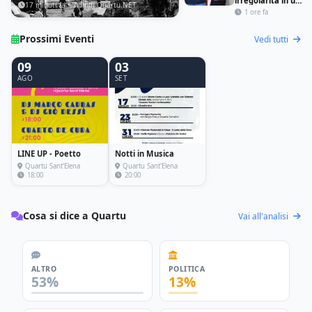
irregolarità in un
molti anche sardi
17 minuti fa · Admin Quartu.NET
hotel di Quartu,
1 ore fa
titolare nei guai
Prossimi Eventi
Vedi tutti
09
03
AGO
SET
LINE UP - Poetto
Notti in Musica
Quartu Sant'Elena
Quartu Sant'Elena
18:00
20:00
Cosa si dice a Quartu
Vai all'analisi
ALTRO
POLITICA
53%
13%