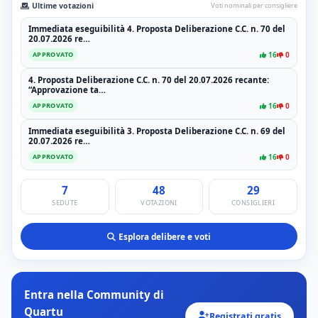
Ultime votazioni
Voti nominali per consigliere
Immediata eseguibilità 4. Proposta Deliberazione C.C. n. 70 del
20.07.2026 re…
16
0
APPROVATO
4. Proposta Deliberazione C.C. n. 70 del 20.07.2026 recante:
“Approvazione ta…
16
0
APPROVATO
Immediata eseguibilità 3. Proposta Deliberazione C.C. n. 69 del
20.07.2026 re…
16
0
APPROVATO
7
48
29
SEDUTE
VOTAZIONI
CONSIGLIERI
Esplora delibere e voti
Entra nella Community di
Quartu
Registrati gratis